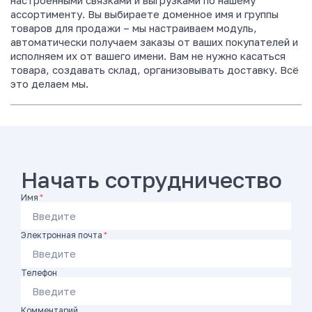
настроенными связками и выгрузками по нашему
ж
ассортименту. Вы выбираете доменное имя и группы
н
товаров для продажи – мы настраиваем модуль,
е
автоматически получаем заказы от ваших покупателей и
г
исполняем их от вашего имени. Вам не нужно касаться
о
товара, создавать склад, организовывать доставку. Всё
б
это делаем мы.
е
л
ь
я
,
о
д
Начать сотрудничество
е
ж
Имя
*
д
ы
Электронная почта
*
д
л
я
Телефон
д
о
м
Комментарий