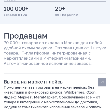
»
–
100 000+
20+
к
Подробнее
заказов в год
лет на рынке
р
Гладиатор — сервис
у
Быстрый выход на
Поставщика счастья для
начинающих селлеров
п
маркетплейсы
Wildberries, Ozon,
н
Яндекс.Маркет,
Продавцам
е
МегаМаркет
й
70 000+ товаров со склада в Москве для любой
ш
удобной схемы закупки. Оптовая цена от 1 штуки
и
товара. IT-платформа, интегрированная с
й
маркетплейсами и Интернет-магазинами.
д
Автоматизированное исполнение заказов.
и
с
т
р
Выход на маркетплейсы
и
Помогаем начать торговать на маркетплейсах без
б
инвестиций и финансовых рисков. Wildberries, Ozon,
ь
Яндекс Маркет, МегаМаркет. Обеспечиваем всё – от
ю
товара и интеграций с маркетплейсами до доставки,
т
модуля автоматического исполнения заказов и оплаты
о