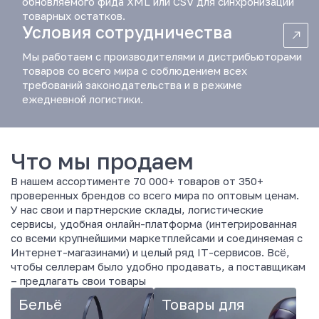
обновляемого фида XML или CSV для синхронизации
т
товарных остатков.
и
Условия сотрудничества
к
и
Мы работаем с производителями и дистрибьюторами
,
товаров со всего мира с соблюдением всех
а
требований законодательства и в режиме
т
ежедневной логистики.
а
к
ж
е
Что мы продаем
т
о
В нашем ассортименте 70 000+ товаров от 350+
в
проверенных брендов со всего мира по оптовым ценам.
а
У нас свои и партнерские склады, логистические
р
сервисы, удобная онлайн-платформа (интегрированная
о
со всеми крупнейшими маркетплейсами и соединяемая с
в
Интернет-магазинами) и целый ряд IT-сервисов. Всё,
д
чтобы селлерам было удобно продавать, а поставщикам
л
– предлагать свои товары
я
Бельё
Товары для
д