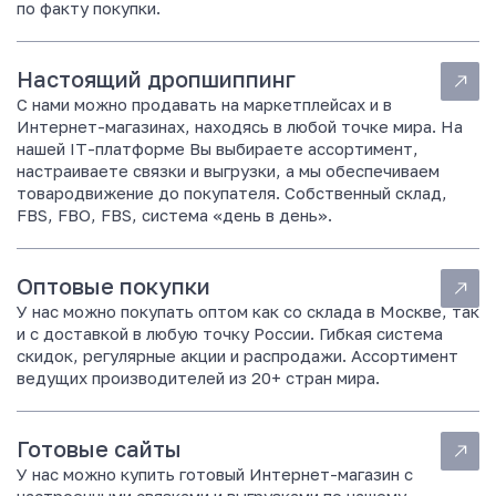
по факту покупки.
р
т
о
Настоящий дропшиппинг
в
а
С нами можно продавать на маркетплейсах и в
р
Интернет-магазинах, находясь в любой точке мира. На
о
нашей IT-платформе Вы выбираете ассортимент,
в
настраиваете связки и выгрузки, а мы обеспечиваем
д
товародвижение до покупателя. Собственный склад,
л
FBS, FBO, FBS, система «день в день».
я
в
з
Оптовые покупки
р
У нас можно покупать оптом как со склада в Москве, так
о
и с доставкой в любую точку России. Гибкая система
с
скидок, регулярные акции и распродажи. Ассортимент
л
ведущих производителей из 20+ стран мира.
ы
х
,
Готовые сайты
н
У нас можно купить готовый Интернет-магазин с
и