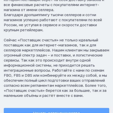
с
все финансовые расчеты с покупателями интернет-
с
магазина от имени селлера.
о
Благодаря дропшиппингу тысячи селлеров и сотни
р
магазинов успешно работают с покупателями по всей
т
России, не уступая в сервисе и скорости доставки
и
крупным ретейлерам.
м
е
Сейчас «Поставщик счастья» не только идеальный
н
поставщик как для интернет-магазинов, так и для
т
селлеров маркетплейсов. Нашим клиентам мы закрываем
е
огромный спектр задач – и поставки, и логистические
б
сервисы. Так как это происходит внутри одной
о
информационной системы, не приходится решать
л
интеграционные вопросы. Работайте с нами по схемам
е
FBO, FBS и DBS или комбинируйте их между собой, а мы
е
обеспечим полный цикл подготовки ваших отправлений
1
согласно всем регламентам маркетплейсов. Более того,
0
«Поставщик счастья» берется как за большие, так и за
0
маленькие объёмы и растёт вместе с вами.
0
0
0