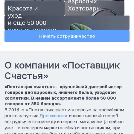
взрослых
о
м
Красота и
Хозтовары
а
уход
,
и ещё 50 000
д
разных товаров
а
Начать сотрудничество
ч
и
и
о
т
О компании «Поставщик
д
ы
Счастья»
х
а
«Поставщик счастья» – крупнейший дистрибьютор
.
товаров для взрослых, нижнего белья, уходовой
В
косметики. В нашем ассортименте более 50 000
н
товаров от 350 брендов.
а
В 2014-м «Поставщик счастья» первым на российском
ш
рынке запустил
Дропшиппинг
инновационный способ
е
сотрудничества между интернет-магазином (а сейчас
м
уже – и селлером маркетплейса) и поставщиком, при
а
котором поставщик берет на себя доставку заказов и