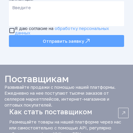
а
и
о
т
Я даю согласие на
обработку персональных
д
данных
ы
х
Отправить заявку
а
,
у
х
о
Поставщикам
д
о
Развивайте продажи с помощью нашей платформы.
в
Ежедневно на нее поступают тысячи заказов от
о
селлеров маркетплейсов, интернет-магазинов и
й
оптовых покупателей.
к
Как стать поставщиком
о
с
Размещайте товары на нашей платформе через нас
м
или самостоятельно с помощью API, регулярно
е