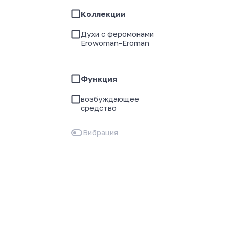
Коллекции
Духи с феромонами
Erowoman-Eroman
Функция
возбуждающее
средство
Вибрация