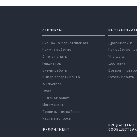
СЕЛЛЕРАМ
ИНТЕРНЕТ-МА
Бизнес на маркетплейсах
Дропшиппинг
Как это работает
Как работает д
С чего начать
Упаковка
Гладиатор
Доставка
Схемы работы
Возврат товар
Выбор ассортимента
Готовые сайты
Wildberries
Ozon
Яндекс.Маркет
Мегамаркет
Сервисы для работы
Частые вопросы
ПРОДАВЦАМ В
ФУЛФИЛМЕНТ
СООБЩЕСТВАХ