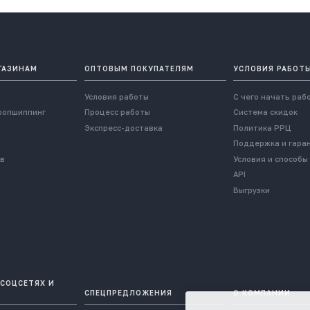
ГАЗИНАМ
ОПТОВЫМ ПОКУПАТЕЛЯМ
УСЛОВИЯ РАБОТ
Условия работы
С чего начать раб
ропшиппинг
Процесс работы
Система скидок
Экспресс-доставка
Политика РРЦ
Поддержка и гара
ов
Условия и способы
API
Выгрузки
 СОЦСЕТЯХ И
СПЕЦПРЕДЛОЖЕНИЯ
О КОМПАНИИ