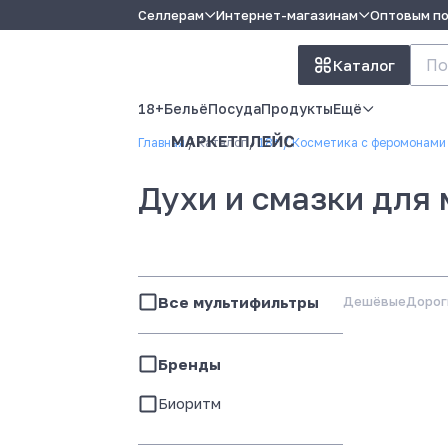
Селлерам
Интернет-магазинам
Оптовым п
Каталог
18+
Бельё
Посуда
Продукты
Ещё
Главная
Каталог
18+
Косметика с феромонами
Духи и смазки для
Все мультифильтры
Дешёвые
Дорог
Бренды
Биоритм