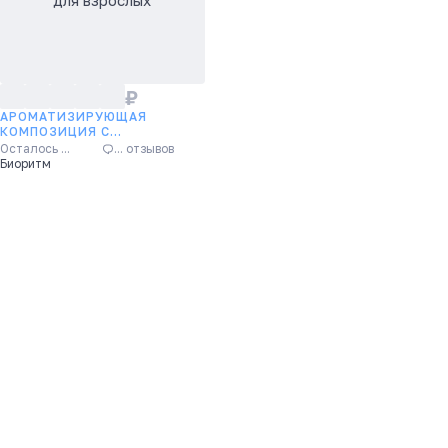
для взрослых
₽
АРОМАТИЗИРУЮЩАЯ
КОМПОЗИЦИЯ С
ФЕРОМОНАМИ БЕЗ ЗАПАХА
Осталось
...
... отзывов
EROMAN НЕЙТРАЛ - 10 МЛ.
Биоритм