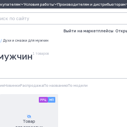
окупателям
Условия работы
Производителям и дистрибьюторам
Выйти на маркетплейсы
Откр
Духи и смазки для мужчин
 мужчин
1
товаров
ие
Новинки
Распродажа
По названию
По модели
РРЦ
МП
Товар