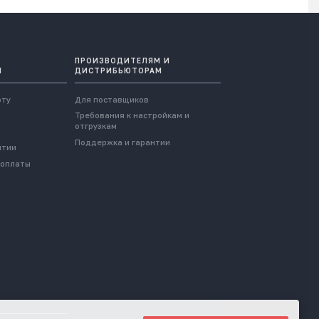
ПРОИЗВОДИТЕЛЯМ И
Ы
ДИСТРИБЬЮТОРАМ
оту
Для поставщиков
Требования к настройкам и
отгрузкам
Поддержка и гарантии
нтии
 оплаты